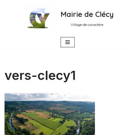
Mairie de Clécy
Aller
au
Village de caractère
contenu
vers-clecy1