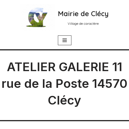
Mairie de Clécy
Aller
au
Village de caractère
contenu
ATELIER GALERIE 11
rue de la Poste 14570
Clécy