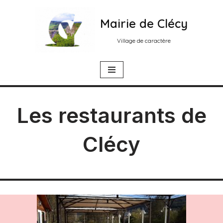
Mairie de Clécy
Aller
au
Village de caractère
contenu
Les restaurants de
Clécy