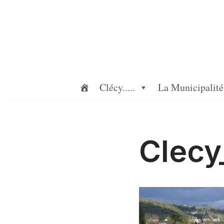
Aller
au
contenu
Clécy.....
La Municipalité
Clecy