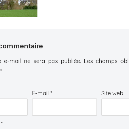
 commentaire
 e-mail ne sera pas publiée.
Les champs obli
c
*
E-mail
*
Site web
e
*