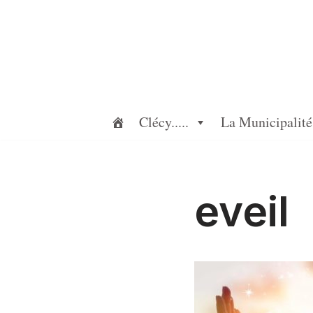
Aller
au
contenu
Clécy.....
La Municipalité
eveil