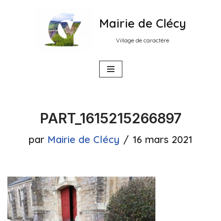
Mairie de Clécy
Aller
au
Village de caractère
contenu
PART_1615215266897
par
Mairie de Clécy
16 mars 2021