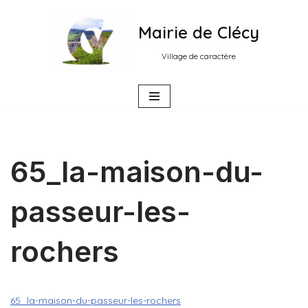
Mairie de Clécy
Aller
au
Village de caractère
contenu
65_la-maison-du-
passeur-les-
rochers
65_la-maison-du-passeur-les-rochers