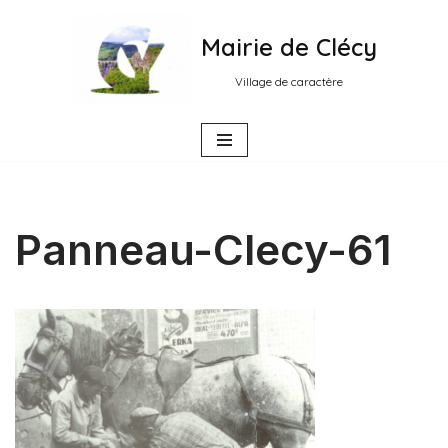
Mairie de Clécy
Aller
au
Village de caractère
contenu
Panneau-Clecy-61