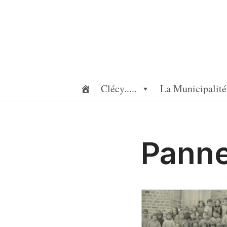
Aller
au
contenu
Clécy.....
La Municipalité
Panne