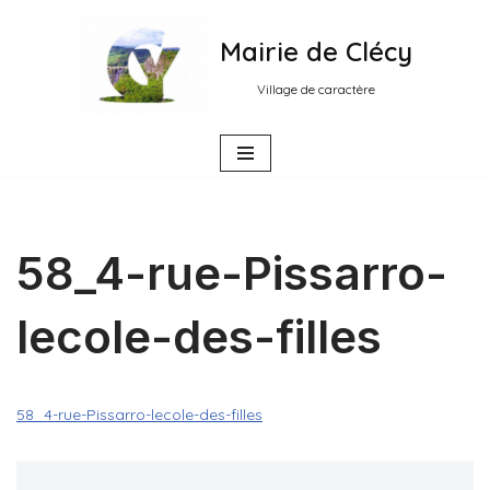
Mairie de Clécy
Aller
au
Village de caractère
contenu
58_4-rue-Pissarro-
lecole-des-filles
58_4-rue-Pissarro-lecole-des-filles