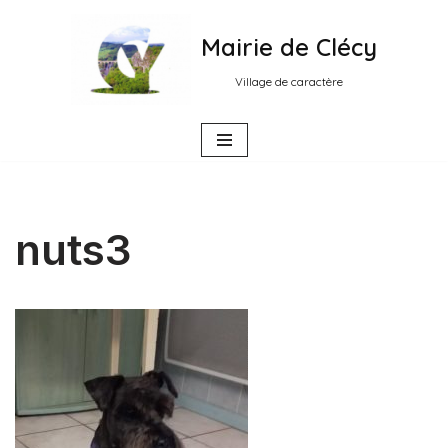
Mairie de Clécy
Aller
au
Village de caractère
contenu
nuts3