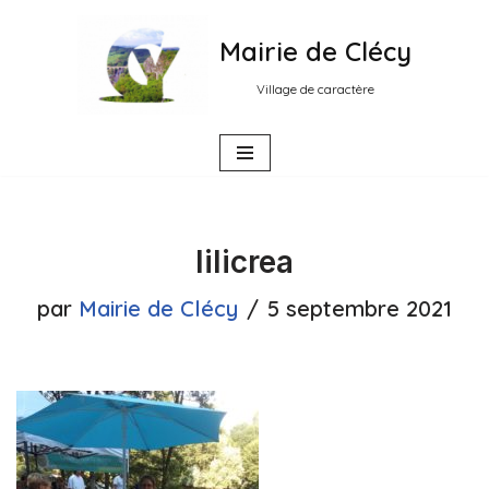
Mairie de Clécy
Aller
au
Village de caractère
contenu
lilicrea
par
Mairie de Clécy
5 septembre 2021