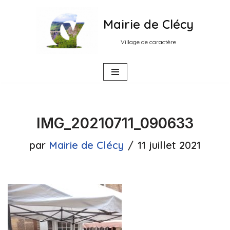
Mairie de Clécy
Aller
au
Village de caractère
contenu
IMG_20210711_090633
par
Mairie de Clécy
11 juillet 2021