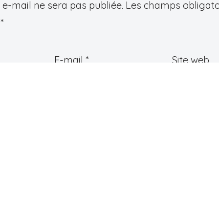
e-mail ne sera pas publiée.
Les champs obligato
c
*
E-mail
*
Site web
e
*