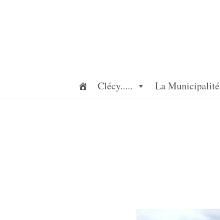
Aller
au
contenu
Clécy.....
La Municipalité