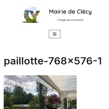
Mairie de Clécy
Aller
au
Village de caractère
contenu
paillotte-768×576-1