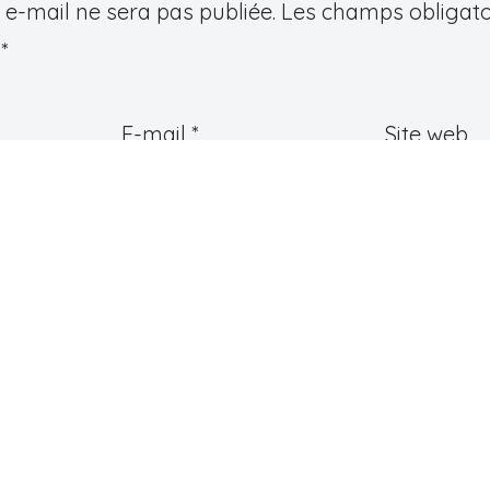
e-mail ne sera pas publiée.
Les champs obligato
c
*
E-mail
*
Site web
e
*