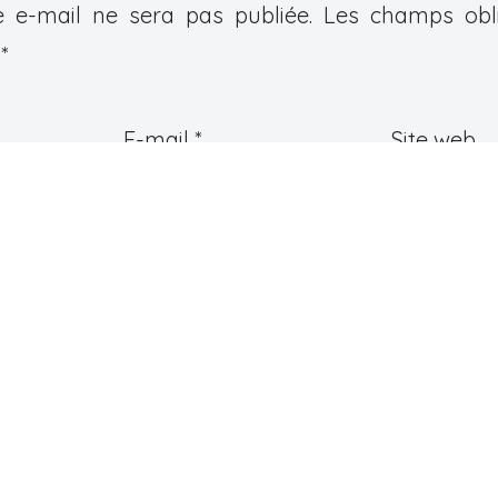
 e-mail ne sera pas publiée.
Les champs obli
c
*
E-mail
*
Site web
e
*