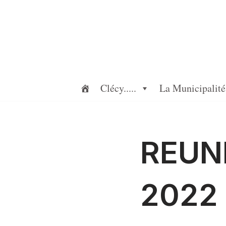
Aller
au
contenu
Clécy.....
La Municipalité
REUN
2022