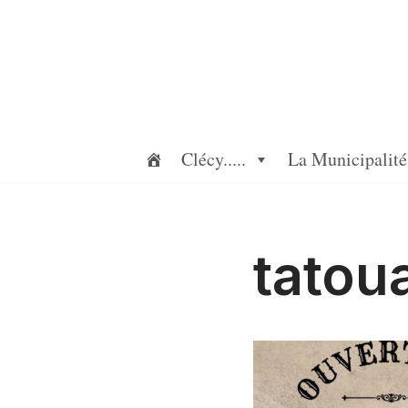
Aller
au
contenu
Clécy.....
La Municipalité
tatou