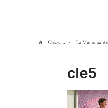
Aller
au
contenu
Clécy.....
La Municipalité
cle5