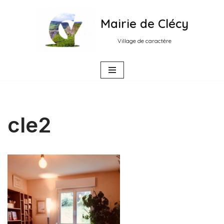
Mairie de Clécy
Aller
au
Village de caractère
contenu
cle2