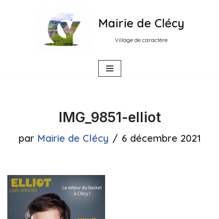
Mairie de Clécy
Aller
au
Village de caractère
contenu
IMG_9851-elliot
par
Mairie de Clécy
6 décembre 2021