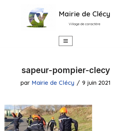
Mairie de Clécy
Aller
au
Village de caractère
contenu
sapeur-pompier-clecy
par
Mairie de Clécy
9 juin 2021