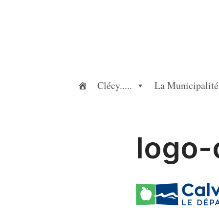
Aller
au
contenu
Clécy.....
La Municipalité
logo-