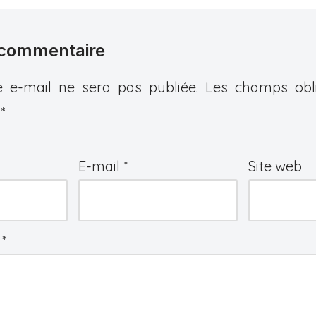
 commentaire
 e-mail ne sera pas publiée.
Les champs obli
c
*
E-mail
*
Site web
e
*