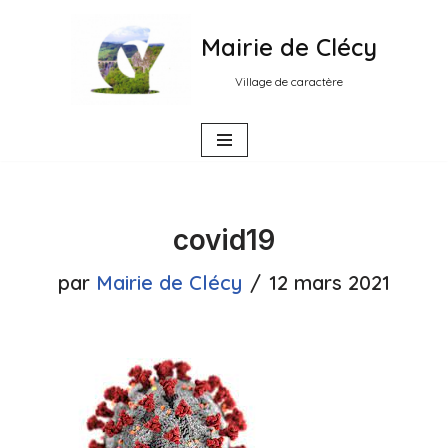
Mairie de Clécy
Aller
au
Village de caractère
contenu
covid19
par
Mairie de Clécy
12 mars 2021