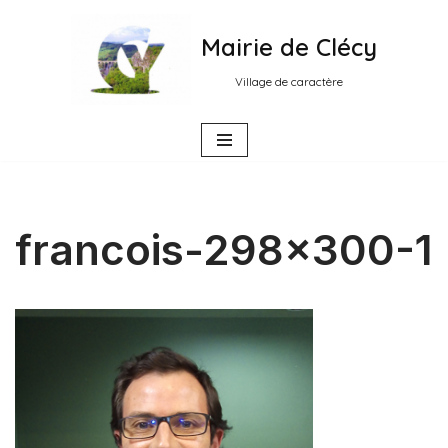
Mairie de Clécy
Aller
au
Village de caractère
contenu
francois-298×300-1