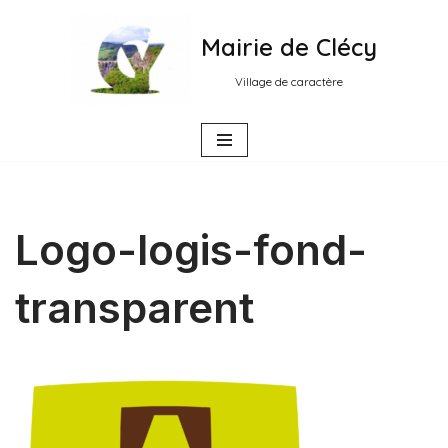
Mairie de Clécy
Aller
au
Village de caractère
contenu
Logo-logis-fond-
transparent