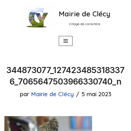
Mairie de Clécy
Aller
au
Village de caractère
contenu
344873077_127423485318337
6_7065647503966330740_n
par
Mairie de Clécy
5 mai 2023