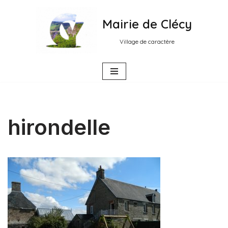
Mairie de Clécy
Aller
au
Village de caractère
contenu
hirondelle