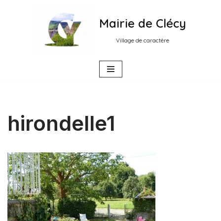
Mairie de Clécy
Aller
au
Village de caractère
contenu
hirondelle1