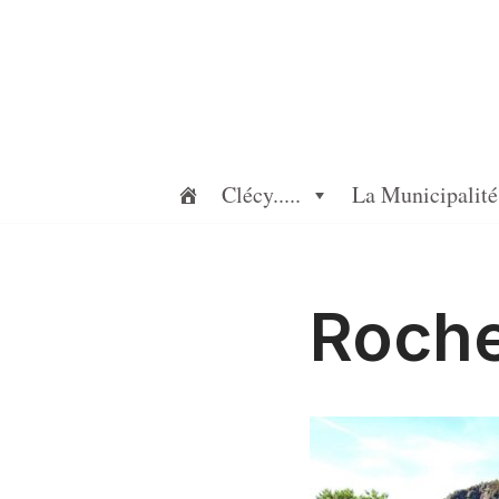
Aller
au
contenu
Clécy.....
La Municipalité
Roch