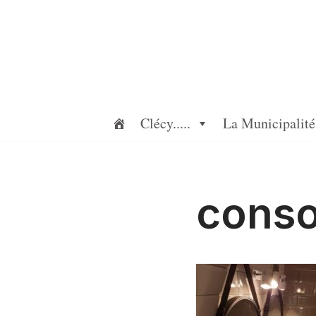
Aller
au
contenu
Clécy.....
La Municipalité
cons