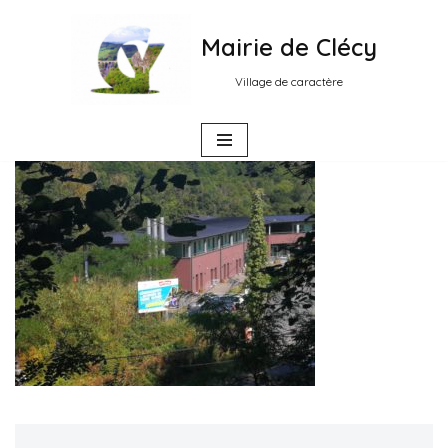
Mairie de Clécy
Aller
au
Village de caractère
contenu