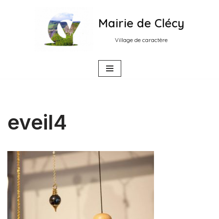
Mairie de Clécy
Aller
au
Village de caractère
contenu
eveil4