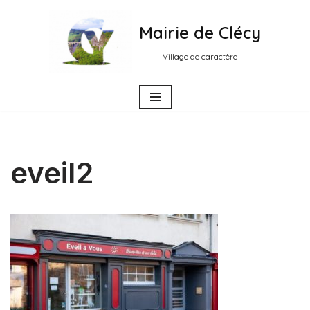
Mairie de Clécy
Aller
au
Village de caractère
contenu
eveil2