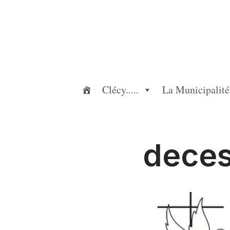
Aller
au
contenu
Clécy.....
La Municipalité
dece