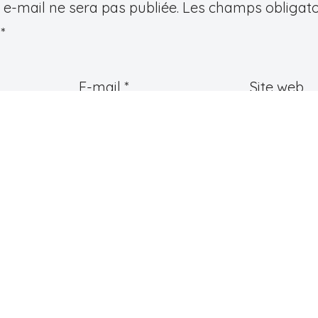
e-mail ne sera pas publiée.
Les champs obligato
c
*
E-mail
*
Site web
e
*