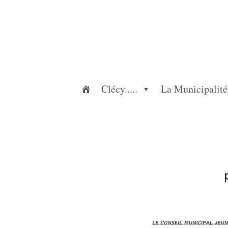
Aller
au
contenu
Clécy.....
La Municipalité