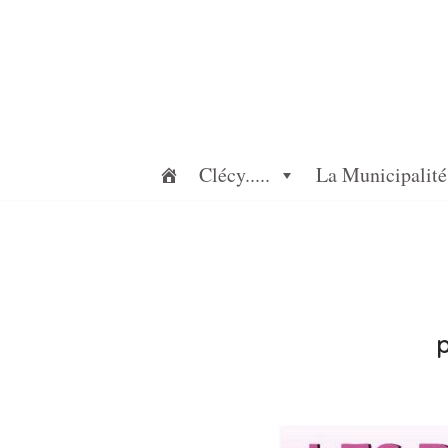
Aller
au
contenu
Clécy.....
La Municipalité