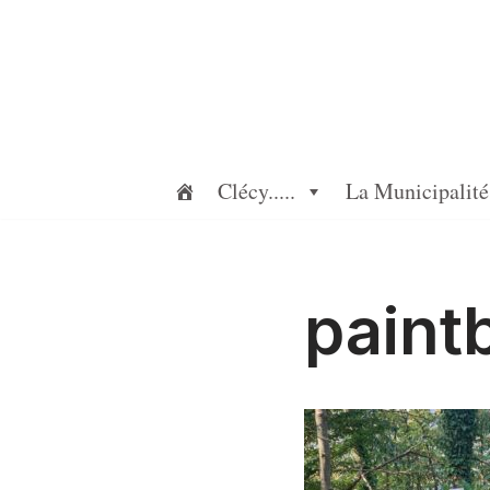
Aller
au
contenu
Clécy.....
La Municipalité
paint