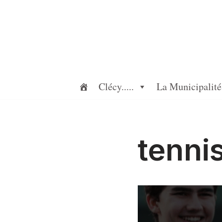
Aller
au
contenu
Clécy.....
La Municipalité
tenni