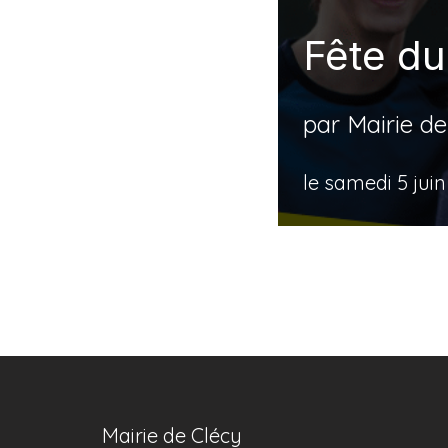
Fête du
par
Mairie de
le samedi 5 juin
Mairie de Clécy