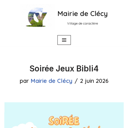
Mairie de Clécy
Aller
au
Village de caractère
contenu
Soirée Jeux Bibli4
par
Mairie de Clécy
2 juin 2026