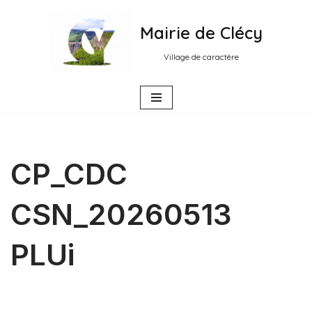
Mairie de Clécy
Aller
au
Village de caractère
contenu
CP_CDC
CSN_20260513
PLUi