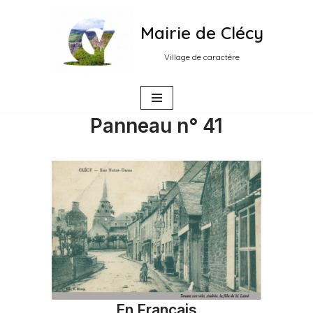
Mairie de Clécy
Aller
au
Village de caractère
contenu
Panneau n° 41
En Français