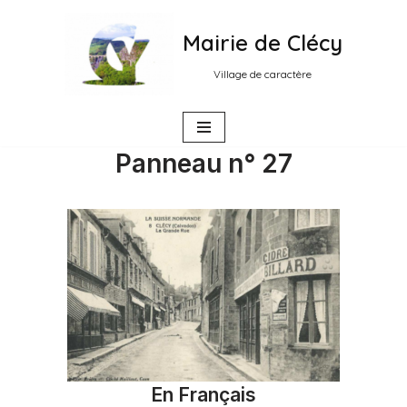
Mairie de Clécy
Aller
au
Village de caractère
contenu
Panneau n° 27
En Français