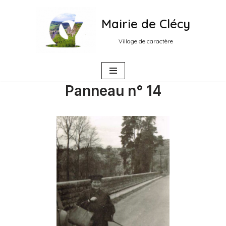
Mairie de Clécy
Aller
au
Village de caractère
contenu
Panneau n° 14