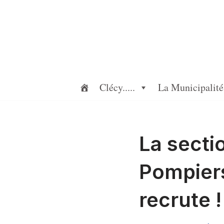
Aller
au
contenu
Clécy.....
La Municipalité
La secti
Pompier
recrute !