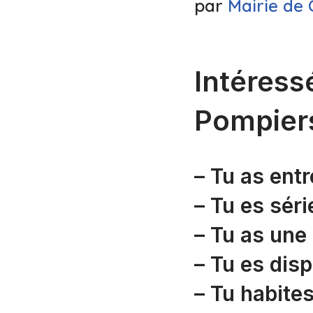
par
Mairie de 
Intéress
Pompier
– Tu as entr
– Tu es séri
– Tu as une
– Tu es dis
– Tu habite