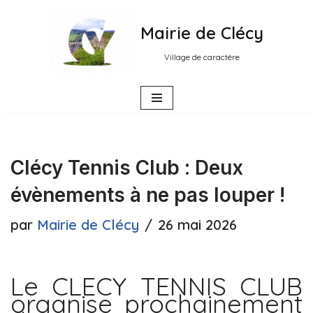
Mairie de Clécy
Aller
au
Village de caractère
contenu
Clécy Tennis Club : Deux
évènements à ne pas louper !
par
Mairie de Clécy
26 mai 2026
Le CLECY TENNIS CLUB
organise prochainement